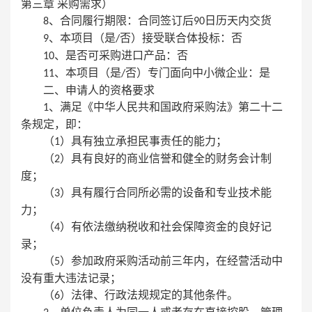
第三章 采购需求）
、合同履行期限：合同签订后
日历天内交货
8
90
、本项目（是
否）接受联合体投标：否
9
/
、是否可采购进口产品：否
10
、本项目（是
否）专门面向中小微企业：是
11
/
二、申请人的资格要求
、满足《中华人民共和国政府采购法》第二十二
1
条规定，即：
（
）具有独立承担民事责任的能力；
1
（
）具有良好的商业信誉和健全的财务会计制
2
度；
（
）具有履行合同所必需的设备和专业技术能
3
力；
（
）有依法缴纳税收和社会保障资金的良好记
4
录；
（
）参加政府采购活动前三年内，在经营活动中
5
没有重大违法记录；
（
）法律、行政法规规定的其他条件。
6