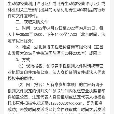
生动物经营利用许可证》或《野生动物经营许可证》或
林业相关主管部门出具的同意利用野生动物制品的行政
许可文件复印件。
三、获取采购文件
、时间：
年
月
日至
年
月
日，每
1
2022
04
19
2022
04
21
天上午
至
，下午
至
（北京时间，法
08:00
12:00
14:00
17:30
定节假日除外）
、地点：湖北慧博工程造价咨询有限公司（宜昌
2
市发展大道
号金德瑞国际酒店
楼
室）或网上
16
20
2001
、方式：
3
（
）
现场报名：领取竞争性谈判文件时请携带营
1
业执照复印件加盖公章、法人身份证明文件或法人代表
授权书的原件。
（
）
网上报名：凡有意参加本项目的供应商请于
2
谈判文件规定的谈判文件领取时间内发送营业执照复印
件加盖公章、法定代表人身份证明或法定代表人授权委
托书原件扫描件发送至
，即为报名
812886020@qq.com
成功；未按时间发送或谈判文件领取截止时间之后发送