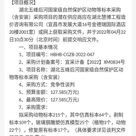
【项目概况】
湖北五峰后河国家级自然保护区动物等标本采购
（含安装）采购项目的潜在供应商应在湖北慧博工程造
价咨询有限公司（宜昌市发展大道
号金德瑞国际酒店
16
楼
室）或网上获取采购文件，并于
年
月
20
2001
2022
04
22
日
点
分（北京时间）前提交响应文件。
10
30
一、项目基本情况
、项目编号：
1
HBHB-CGZB-2022-047
、采购计划备案号：宜采计备【
】
号
2
2022
XM0834
、项目名称：湖北五峰后河国家级自然保护区动
3
物等标本采购（含安装）
、采购方式：竞争性谈判
4
、预算金额：
万元
5
127.585(
)
、最高限价：
万元
6
127.585(
)
、采购需求：
7
拟采购动物标本
个，其中仿真标本
个，剥制
215
64
标本
个，玻璃钢雕塑仿真模型
个（植物
个，动物
109
25
3
个），修复原有标本
个。（具体要求详见谈判文件
22
17