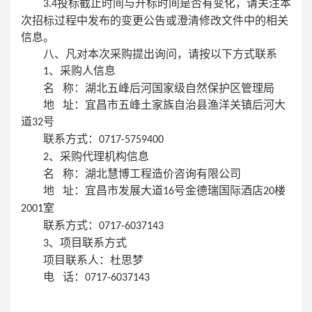
投标截止时间与开标时间是否有变化，请关注本
3.4
次招标过程中发布的变更公告或澄清修改文件中的相关
信息。
八、凡对本次采购提出询问，请按以下方式联系
、采购人信息
1
名
称：湖北五峰后河国家级自然保护区管理局
地
址：宜昌市五峰土家族自治县渔洋关镇后河大
道
号
32
联系方式：
0717-5759400
、采购代理机构信息
2
名
称：湖北慧博工程造价咨询有限公司
地
址：宜昌市发展大道
号金德瑞国际酒店
楼
16
20
室
2001
联系方式：
0717-6037143
、项目联系方式
3
项目联系人：杜思梦
电
话：
0717-6037143