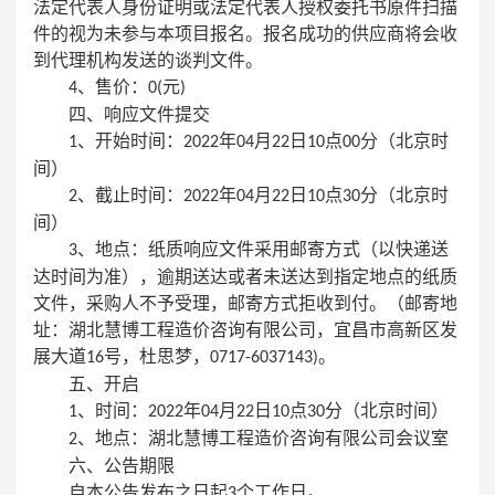
法定代表人身份证明或法定代表人授权委托书原件扫描
件的视为未参与本项目报名。报名成功的供应商将会收
到代理机构发送的谈判文件。
、售价：
元
4
0(
)
四、响应文件提交
、开始时间：
年
月
日
点
分（北京时
1
2022
04
22
10
00
间）
、截止时间：
年
月
日
点
分（北京时
2
2022
04
22
10
30
间）
、地点：纸质响应文件采用邮寄方式（以快递送
3
达时间为准），逾期送达或者未送达到指定地点的纸质
文件，采购人不予受理，邮寄方式拒收到付。（邮寄地
址：湖北慧博工程造价咨询有限公司，宜昌市高新区发
展大道
号，杜思梦，
。
16
0717-6037143)
五、开启
、时间：
年
月
日
点
分（北京时间）
1
2022
04
22
10
30
、地点：湖北慧博工程造价咨询有限公司会议室
2
六、公告期限
自本公告发布之日起
个工作日。
3